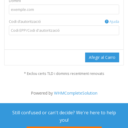
Domini
Codi d'autorització
Ajuda
Afegir al Carro
* Exclou certs TLD i dominis recentment renovats
Powered by
WHMCompleteSolution
Still confused or can't decide? We're here to help
you!