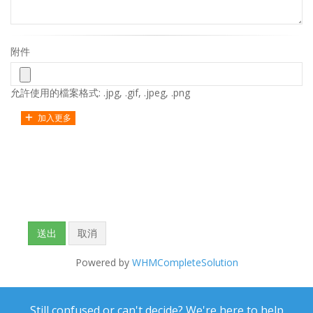
附件
允許使用的檔案格式: .jpg, .gif, .jpeg, .png
加入更多
取消
Powered by
WHMCompleteSolution
Still confused or can't decide? We're here to help