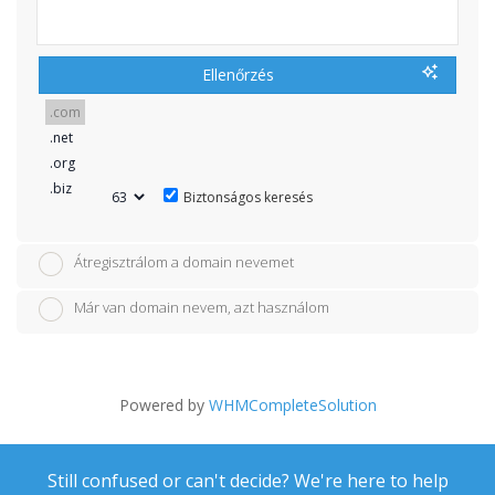
Ellenőrzés
Biztonságos keresés
Átregisztrálom a domain nevemet
Már van domain nevem, azt használom
Powered by
WHMCompleteSolution
Still confused or can't decide? We're here to help