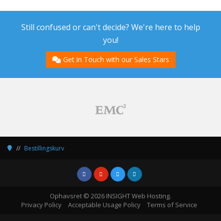
Still confused or can't decide? We're here to help
you!
Get in Touch with our Sales Stars
Bestillingskurv
Ophavsret © 2026 INSIGHT Web Hosting.
Privacy Policy
Acceptable Usage Policy
Terms of Service