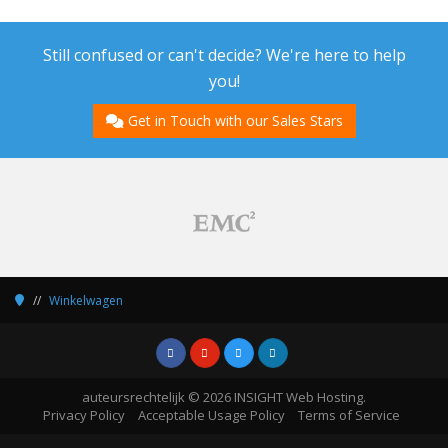
Still confused or can't decide? We're here to help
you!
Get in Touch with our Sales Stars
Winkelwagen
auteursrechtelijk © 2026 INSIGHT Web Hosting.
Privacy Policy
Acceptable Usage Policy
Terms of Service