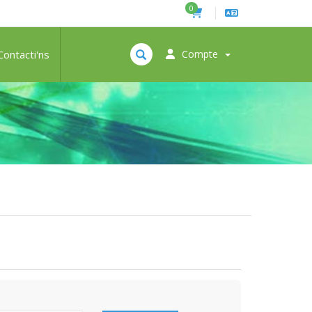
0
Contacti'ns
Compte