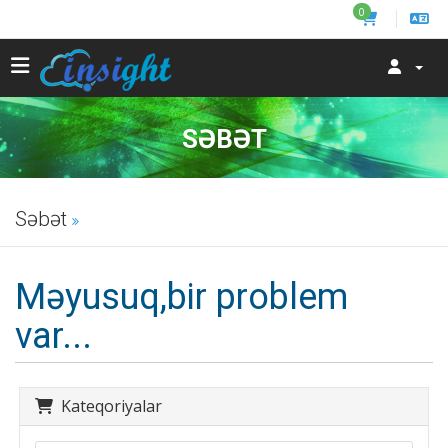
0
SƏBƏT
Səbət
Məyusuq,bir problem
var...
Kateqoriyalar