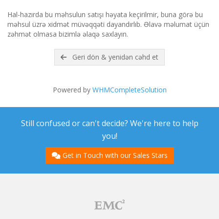
Hal-hazırda bu məhsulun satışı həyata keçirilmir, buna görə bu
məhsul üzrə xidmət müvəqqəti dayandırlıb. Əlavə məlumat üçün
zəhmət olmasa bizimlə əlaqə saxlayın.
Geri dön & yenidən cəhd et
Powered by
WHMCompleteSolution
Still confused or can't decide? We're here to help
you!
Get in Touch with our Sales Stars