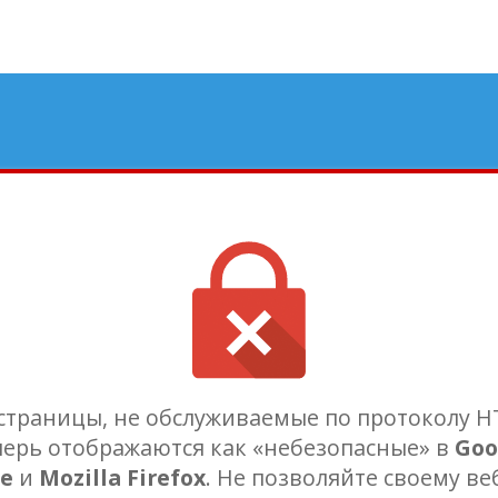
узеры изменились, не отст
страницы, не обслуживаемые по протоколу H
перь отображаются как «небезопасные» в
Goo
e
и
Mozilla Firefox
. Не позволяйте своему ве