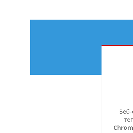
Бра
Веб-
те
Chrom