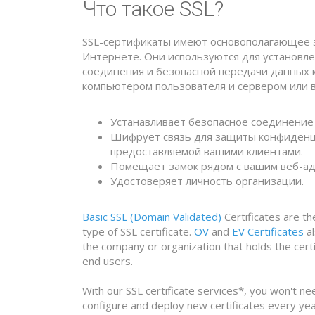
Что такое SSL?
SSL-сертификаты имеют основополагающее з
Интернете. Они используются для установл
соединения и безопасной передачи данных 
компьютером пользователя и сервером или в
Устанавливает безопасное соединение
Шифрует связь для защиты конфиден
предоставляемой вашими клиентами.
Помещает замок рядом с вашим веб-ад
Удостоверяет личность организации.
Basic SSL (Domain Validated)
Certificates are t
type of SSL certificate.
OV
and
EV Certificates
al
the company or organization that holds the certi
end users.
With our SSL certificate services*, you won't n
configure and deploy new certificates every ye