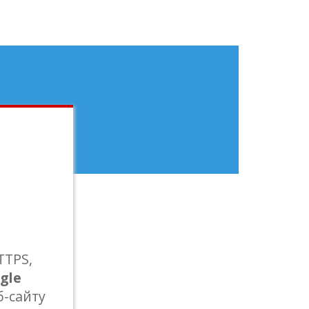
авайте
TTPS,
gle
б-сайту