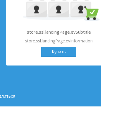
store.ssl.landingPage.evSubtitle
store.ssl.landingPage.evInformation
Купить
елиться