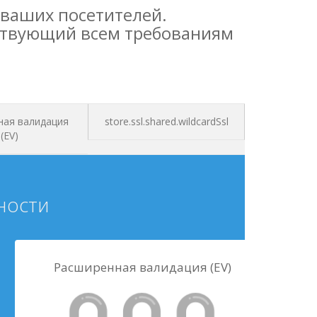
 ваших посетителей.
етствующий всем требованиям
ная валидация
store.ssl.shared.wildcardSsl
(EV)
ности
Расширенная валидация (EV)