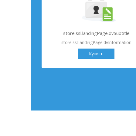
store.ssl.landingPage.dvSubtitle
store.ssl.landingPage.dvInformation
Купить