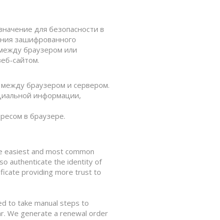
начение для безопасности в
ения зашифрованного
между браузером или
еб-сайтом.
 между браузером и сервером.
циальной информации,
ресом в браузере.
he easiest and most common
so authenticate the identity of
ficate providing more trust to
eed to take manual steps to
ar. We generate a renewal order