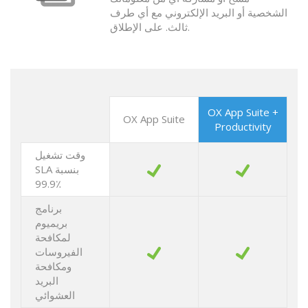
الشخصية أو البريد الإلكتروني مع أي طرف
ثالث. على الإطلاق.
OX App Suite +
OX App Suite
Productivity
وقت تشغيل
SLA بنسبة
99.9٪
برنامج
بريميوم
لمكافحة
الفيروسات
ومكافحة
البريد
العشوائي