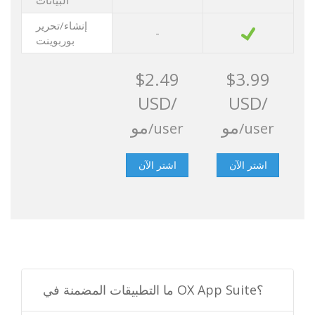
البيانات
إنشاء/تحرير
-
بوربوينت
$2.49
$3.99
USD/
USD/
مو
مو
/user
/user
اشتر الآن
اشتر الآن
ما التطبيقات المضمنة في OX App Suite؟