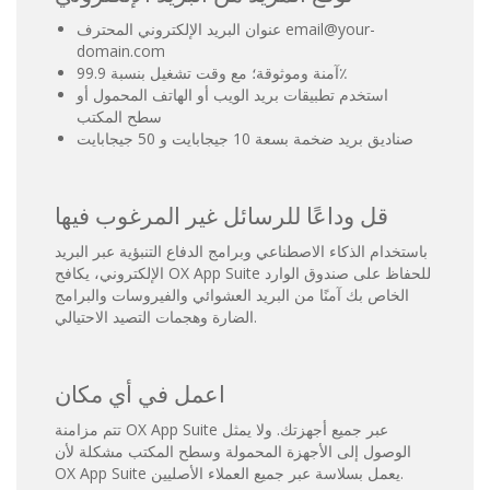
عنوان البريد الإلكتروني المحترف email@your-
domain.com
آمنة وموثوقة؛ مع وقت تشغيل بنسبة 99.9٪
استخدم تطبيقات بريد الويب أو الهاتف المحمول أو
سطح المكتب
صناديق بريد ضخمة بسعة 10 جيجابايت و 50 جيجابايت
قل وداعًا للرسائل غير المرغوب فيها
باستخدام الذكاء الاصطناعي وبرامج الدفاع التنبؤية عبر البريد
الإلكتروني، يكافح OX App Suite للحفاظ على صندوق الوارد
الخاص بك آمنًا من البريد العشوائي والفيروسات والبرامج
الضارة وهجمات التصيد الاحتيالي.
اعمل في أي مكان
تتم مزامنة OX App Suite عبر جميع أجهزتك. ولا يمثل
الوصول إلى الأجهزة المحمولة وسطح المكتب مشكلة لأن
OX App Suite يعمل بسلاسة عبر جميع العملاء الأصليين.