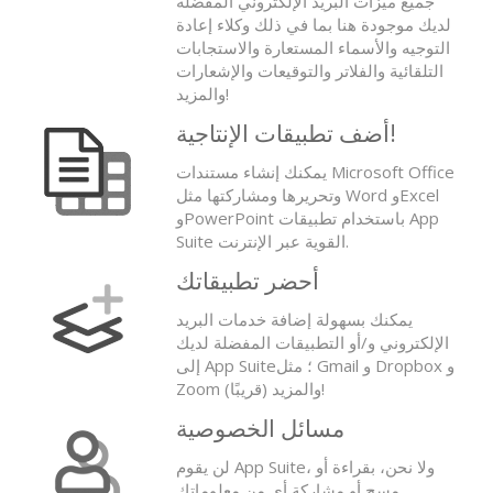
جميع ميزات البريد الإلكتروني المفضلة
لديك موجودة هنا بما في ذلك وكلاء إعادة
التوجيه والأسماء المستعارة والاستجابات
التلقائية والفلاتر والتوقيعات والإشعارات
والمزيد!
أضف تطبيقات الإنتاجية!
يمكنك إنشاء مستندات Microsoft Office
وتحريرها ومشاركتها مثل Word وExcel
وPowerPoint باستخدام تطبيقات App
Suite القوية عبر الإنترنت.
أحضر تطبيقاتك
يمكنك بسهولة إضافة خدمات البريد
الإلكتروني و/أو التطبيقات المفضلة لديك
إلى App Suite؛ مثل Gmail و Dropbox و
Zoom (قريبًا) والمزيد!
مسائل الخصوصية
لن يقوم App Suite، ولا نحن، بقراءة أو
مسح أو مشاركة أي من معلوماتك