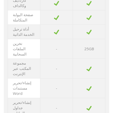
كاردديف
وكالداف
صفحة البوابة
المتكاملة
أداة ترحيل
الخدمة الذاتية
تخزين
25GB
-
الملفات
السحابية
مجموعة
-
المكتب عبر
الإنترنت
إنشاء/تحرير
-
مستندات
Word
إنشاء/تحرير
-
جداول