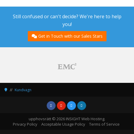
Still confused or can't decide? We're here to help
you!
Get in Touch with our Sales Stars
Kundvagn
upphovsrätt © 2026 INSIGHT Web Hosting.
Privacy Policy
Acceptable Usage Policy
Terms of Service