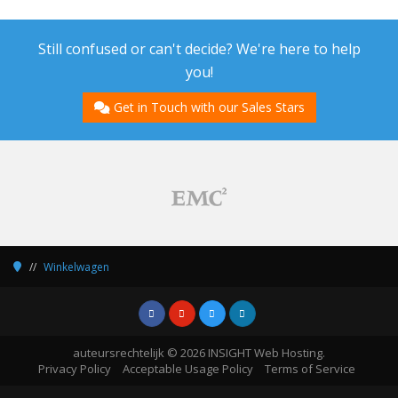
Still confused or can't decide? We're here to help
you!
Get in Touch with our Sales Stars
Winkelwagen
auteursrechtelijk © 2026 INSIGHT Web Hosting.
Privacy Policy
Acceptable Usage Policy
Terms of Service