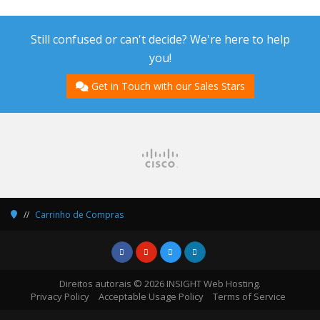
Still confused or can't decide? We're here to help
you!
Get in Touch with our Sales Stars
Carrinho de Compras
Direitos autorais © 2026 INSIGHT Web Hosting.
Privacy Policy
Acceptable Usage Policy
Terms of Service